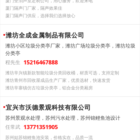
厦门全消声室定制公司，用心服务，欢迎来电
厦门隔声门厂家，隔声效果佳
厦门隔声门供应，选择我们选择放心
潍坊全成金属制品有限公司
潍坊小区垃圾分类亭厂家，潍坊广场垃圾分类亭，潍坊垃圾
分类亭
15216467888
程先生
潍坊辛兴镇新款智能垃圾分类回收桶，材质可选，支持定制
潍坊青州市回收屋成品生产厂家，优质选材，快速发货
潍坊辛寨镇仿古垃圾分类亭，铝合金分类厢房
宜兴市沃德景观科技有限公司
苏州景观水处理，苏州污水处理，苏州锦鲤鱼池设计
13771351905
任常武
苏州姑苏锦鲤鱼池安装，价格实在，品质一流