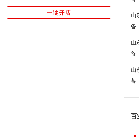
一键开店
山
备
山
备
山
备
百