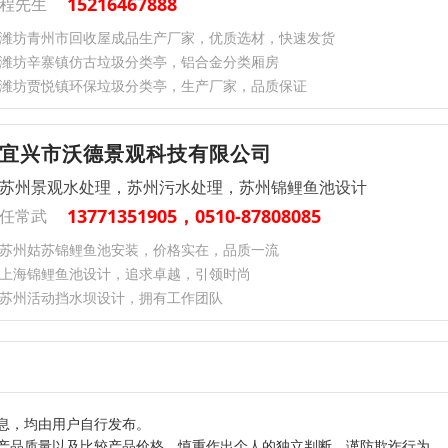
15216467888
程先生
潍坊青州市回收屋成品生产厂家，优质选材，快速发货
潍坊辛寨镇仿古垃圾分类亭，铝合金分类厢房
潍坊贾悦镇环保垃圾分类亭，生产厂家，品质保证
宜兴市沃德景观科技有限公司
苏州景观水处理，苏州污水处理，苏州锦鲤鱼池设计
13771351905，0510-87808085
任常武
苏州姑苏锦鲤鱼池安装，价格实在，品质一流
上海锦鲤鱼池设计，追求卓越，引领时尚
苏州活动挡水坝设计，拥有工作团队
息，均由用户自行发布。
产品质量以及比较产品价格，慎重作出个人的独立判断，谨防欺诈行为。