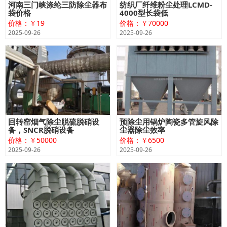
河南三门峡涤纶三防除尘器布
纺织厂纤维粉尘处理LCMD-
袋价格
4000型长袋低
价格：￥19
价格：￥70000
2025-09-26
2025-09-26
回转窑烟气除尘脱硫脱硝设
预除尘用锅炉陶瓷多管旋风除
备，SNCR脱硝设备
尘器除尘效率
价格：￥50000
价格：￥6500
2025-09-26
2025-09-26