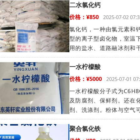
二水氯化钙
价格：¥850
2025-07-02 0
氯化钙，一种由氯元素和钙
型的离子型卤化物，室温
用的盐水、道路融冰剂和干
一水柠檬酸
价格：¥5000
2025-07-01 
一水柠檬酸分子式为C6H
及防腐剂、保鲜剂。还在
剂、洗涤剂。粉体与空气可
聚合氯化铁