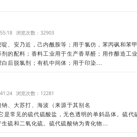
09:55:18 浏览次数：32903
嘧啶、安乃近，己内酰胺等；用于氯仿，苯丙砜和苯
影剂的配料；香料工业用于生产香草醛；用作酿造工
白后脱氯剂；有机中间体；用于印染...
07:41:24 浏览次数：12281
酸钠、大苏打、海波（来源于其别名
ite）。它是常见的硫代硫酸盐，无色透明的单斜晶体。硫代
生硫和二氧化硫。硫代硫酸钠为青化物...