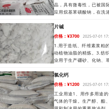
晶，具有微毒性，已被国
应用烷基苯磺酸钠，在洗涤
片碱
价格：¥3700
2025-07-01 
1.用于造纸、纤维素浆粕
动植物油脂的精炼。3.纺
业用于生产硼砂、化钠、草酸
氯化钙
价格：¥1200
2025-07-01 
工业用途1、用作多用途
气体的干燥。生产醇、酯
用和制冰用的重要致冷剂，