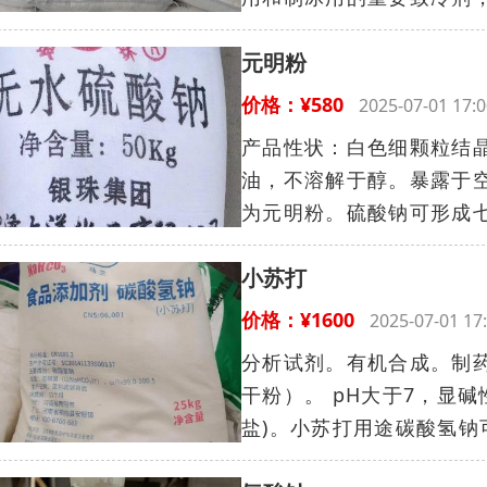
元明粉
价格：¥580
2025-07-01 1
产品性状：白色细颗粒结
油，不溶解于醇。暴露于
为元明粉。硫酸钠可形成七水
小苏打
价格：¥1600
2025-07-01 
分析试剂。有机合成。制
干粉）。 pH大于7，显
盐)。小苏打用途碳酸氢钠可