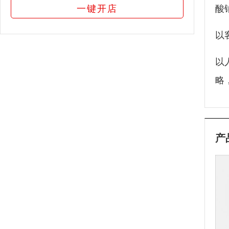
一键开店
酸
以
以
略
产