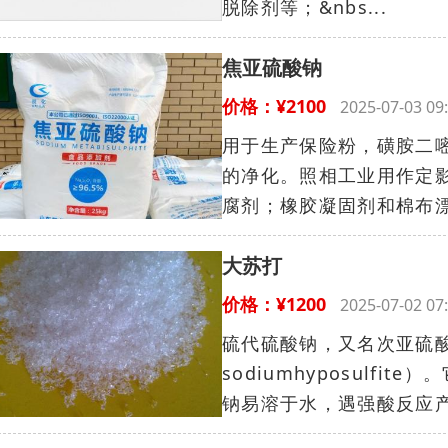
脱除剂等；&nbs...
焦亚硫酸钠
价格：¥2100
2025-07-03 
用于生产保险粉，磺胺二
的净化。照相工业用作定
腐剂；橡胶凝固剂和棉布漂
大苏打
价格：¥1200
2025-07-02 
硫代硫酸钠，又名次亚硫
sodiumhyposulf
钠易溶于水，遇强酸反应产