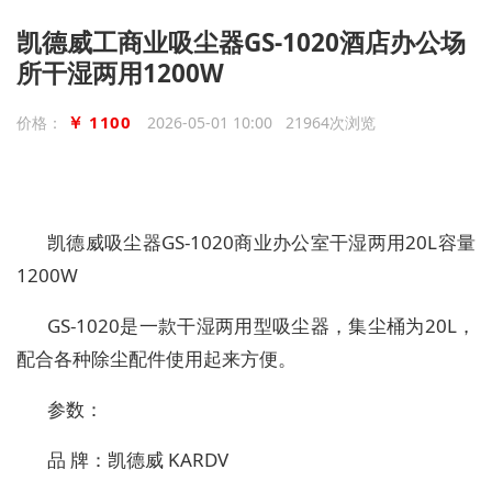
凯德威工商业吸尘器GS-1020酒店办公场
所干湿两用1200W
￥ 1100
价格：
2026-05-01 10:00 21964次浏览
凯德威吸尘器
GS
-102
0商业办公室干湿两用
20L
容量
1200W
GS
-10
20
是一款干湿两用型吸尘器，集尘桶为
20
L，
配合各种除尘配件使用起来方便
。
参数：
品
牌：凯德威
KARDV