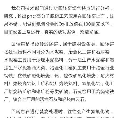
我公司技术部门通过对回转窑烟气特点进行分析，
研究，推出
pncr
高分子脱硝工艺应用在回转窑上面，效
果不错，能做到氮氧化物
NOx
排放值在
100
毫克以下，
目前设备正常运行，真实的成功案例，欢迎光临。
回转窑是指旋转煅烧窑，属于建材设备类。回转窑
按处理物料不同可分为水泥窑、冶金化工窑和石灰窑。
水泥窑主要用于煅烧水泥熟料，分干法生产水泥窑和湿
法生产水泥窑两大类。冶金化工窑则主要用于冶金行业
钢铁厂贫铁矿磁化焙烧；铬、镍铁矿氧化焙烧；耐火材
料厂焙烧高铝钒土矿和铝厂焙烧熟料、氢氧化铝；化工
厂焙烧铬矿砂和铬矿粉等类矿物。石灰窑用于焙烧钢铁
厂、铁合金厂用的活性石灰和轻烧白云石。
回转窑在进行焚烧处理时，往往会产生氮氧化物，