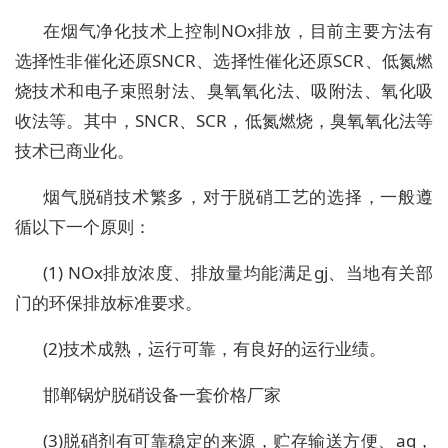
在烟气净化技术上控制
NOx
排放，目前主要方法有
选择性非催化还原
SNCR
、选择性催化还原
SCR
、低氮燃
烧技术和电子束照射法、臭氧氧化法、吸附法、氧化吸
收法等。其中，
SNCR
、
SCR
，低氮燃烧，臭氧氧化法等
技术已商业化。
烟气脱硝技术繁多，对于脱硝工艺的选择，一般遵
循以下一个原则：
(1) NOx
排放浓度、排放量均能满足
gj
、当地有关部
门的环保排放标准要求。
(2)
技术成熟，运行可靠，有良好的运行业绩。
邯郸锅炉脱硝设备一套价格厂家
(3)
脱硝剂有可靠稳定的来源，贮存输送方便、
aq
，