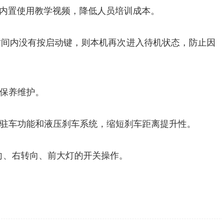
内置使用教学视频，降低人员培训成本。
时间内
没有
按启动键，则本机再次进入
待机
状态
，
防止因
保养
维护
。
驻车功能
和液压
刹车系统，缩短刹车距离提升性。
向、右转向、前大灯的开关操作。