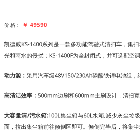
￥ 49590
价 格：
凯德威
KS-1400
系
列
是一款多功能驾驶式
清扫车
，
集扫
光和雨水的侵扰；KS-1400F为全封闭式，并可选配
动力源：
采用汽车
级
48V
150/
2
3
0A
h
磷酸铁锂电池组，
高清洁效率：
500mm边刷和
6
00mm主刷设计，清扫宽
大容量清
/污水箱:
100L集尘
箱与
60L水箱,减少灰尘
面，拉出集尘箱前往倾倒区即可。倾倒完毕后，将集尘