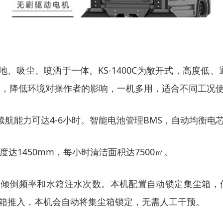
地
、
吸尘
、
喷洒于一体
。
KS-1400C为敞开式，高度低
空调，降低环境对操作者的影响，
一机多用
，
适合不同工况
续航能力可达
4-
6
小时。智能电池管理
BMS，自动均衡电
度达1450mm，每小时清洁面积达7500㎡
。
垃圾倾倒频率和水箱注水次数。本机
配置
自动锁定集尘箱，
箱推入，本机会自动将集尘箱锁定，无需人工干预。