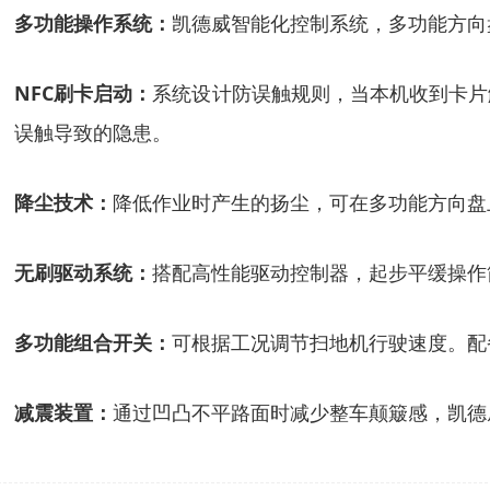
多功能操作系统：
凯德威智能化控制系统，多功能方向
NFC刷卡启动：
系统设计防误触规则，当本机收到卡片
误触导致的
隐患
。
降尘技术
：
降低作业时产生的扬尘，
可在多功能方向盘
无刷驱动系统
：
搭配高性能驱动控制器，起步平缓
操作
多功能组合开关
：
可根据工况调节
扫地机
行驶速度。配
减震装置
：
通过
凹凸不平
路面时减少整车颠簸感
，
凯德